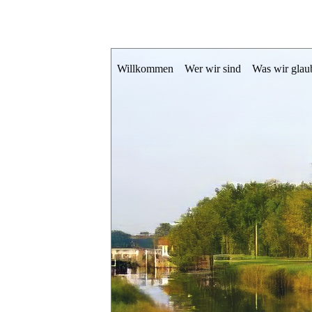
Zum
Hauptmenü
primären
Willkommen
Wer wir sind
Was wir glau
Inhalt
springen