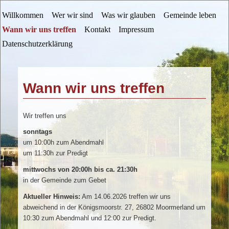
Zum
Hauptmenü
Willkommen
Wer wir sind
Was wir glauben
Gemeinde leben
primären
Inhalt
Wann wir uns treffen
Kontakt
Impressum
springen
Datenschutzerklärung
Wann wir uns treffen
Wir treffen uns
sonntags
um 10:00h zum Abendmahl
um 11:30h zur Predigt
mittwochs von 20:00h bis ca. 21:30h
in der Gemeinde zum Gebet
Aktueller Hinweis:
Am 14.06.2026 treffen wir uns
abweichend in der Königsmoorstr. 27, 26802 Moormerland um
10:30 zum Abendmahl und 12:00 zur Predigt.